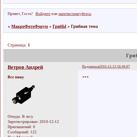
Привет, Гость!
Войдите
или
зарегистрируйтесь
.
»
МакроФотоФорум
»
ГрибЫ
»
Грибная тема
Страница:
1
Гри
Ветров Андрей
Поделиться
2010-12-13 16:40:07
Все вижу
***
Откуда:
В лесу
Зарегистрирован
: 2010-12-12
Приглашений:
0
Сообщений:
122