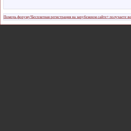
Помочь форуму!Бесплатная регистрация на зарубежном сайте+ получаете в