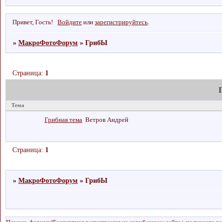
Привет, Гость!
Войдите
или
зарегистрируйтесь
.
»
МакроФотоФорум
»
ГрибЫ
Страница:
1
Тема
Грибная тема
Ветров Андрей
Страница:
1
»
МакроФотоФорум
»
ГрибЫ