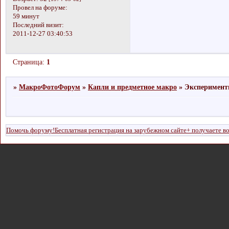
Провел на форуме:
59 минут
Последний визит:
2011-12-27 03:40:53
Страница:
1
»
МакроФотоФорум
»
Капли и предметное макро
»
Эксперимент
Помочь форуму!Бесплатная регистрация на зарубежном сайте+ получаете в