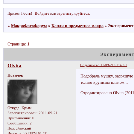
Привет, Гость!
Войдите
или
зарегистрируйтесь
.
»
МакроФотоФорум
»
Капли и предметное макро
»
Эксперимент
Страница:
1
Эксперимент
Olvita
Поделиться
2011-09-21 01:32:01
Новичок
Подобрала мушку, засохшую в
только крупным планом...
Отредактировано Olvita (2011
Откуда:
Крым
Зарегистрирован
: 2011-09-21
Приглашений:
0
Сообщений:
2
Пол:
Женский
Возраст:
52
[1974-03-02]