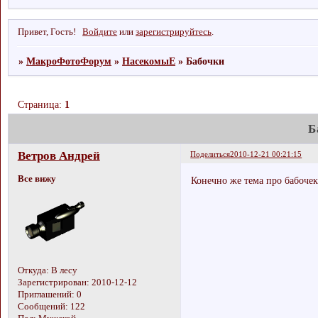
Привет, Гость!
Войдите
или
зарегистрируйтесь
.
»
МакроФотоФорум
»
НасекомыЕ
»
Бабочки
Страница:
1
Б
Ветров Андрей
Поделиться
2010-12-21 00:21:15
Все вижу
Конечно же тема про бабочек
Откуда:
В лесу
Зарегистрирован
: 2010-12-12
Приглашений:
0
Сообщений:
122