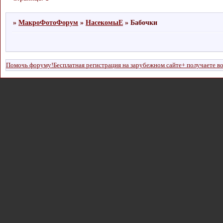
»
МакроФотоФорум
»
НасекомыЕ
»
Бабочки
Помочь форуму!Бесплатная регистрация на зарубежном сайте+ получаете в