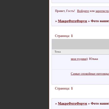
Привет, Гость!
Войдите
или
зарегист
»
МакроФотоФорум
»
Фото наших
Страница:
1
Тема
мои чудики)
Юлька
Самые спокойные питомц
Страница:
1
»
МакроФотоФорум
»
Фото наших