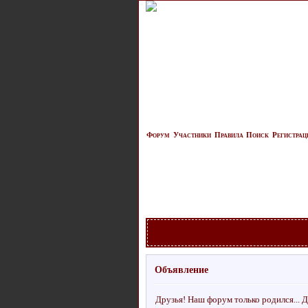
Форум
Участники
Правила
Поиск
Регистрац
Объявление
Друзья! Наш форум только родился... Д