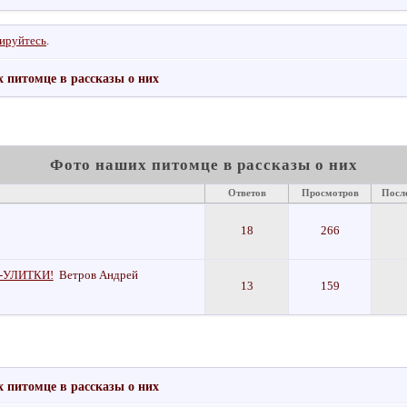
рируйтесь
.
 питомце в рассказы о них
Фото наших питомце в рассказы о них
Ответов
Просмотров
Посл
18
266
ы-УЛИТКИ!
Ветров Андрей
13
159
 питомце в рассказы о них