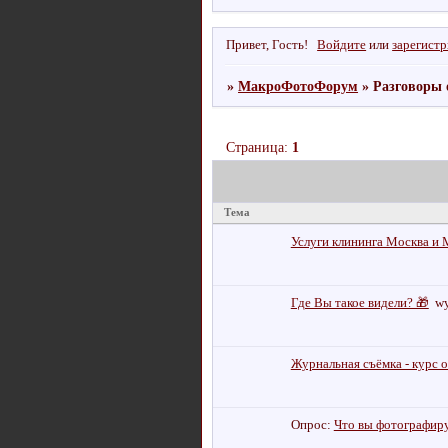
Привет, Гость!
Войдите
или
зарегист
»
МакроФотоФорум
»
Разговоры 
Страница:
1
Тема
Услуги клининга Москва и
Где Вы такое видели? 🎁
w
Журнальная съёмка - курс 
Опрос:
Что вы фотографир