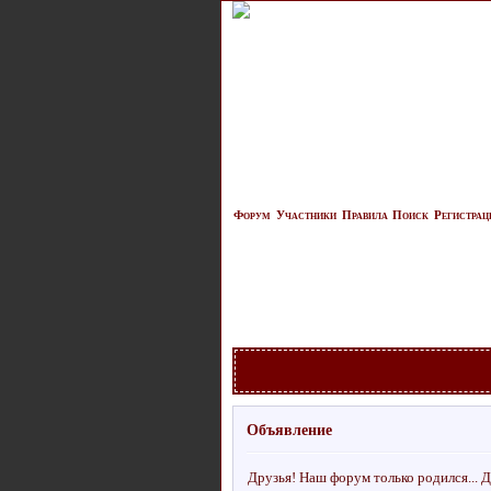
Форум
Участники
Правила
Поиск
Регистрац
Объявление
Друзья! Наш форум только родился... Д