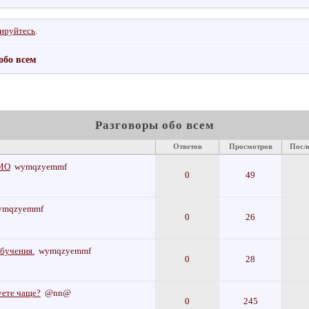
рируйтесь
.
обо всем
Разговоры обо всем
Ответов
Просмотров
Посл
 МО
wymqzyemmf
0
49
ymqzyemmf
0
26
обучения.
wymqzyemmf
0
28
уете чаще?
@nn@
0
245