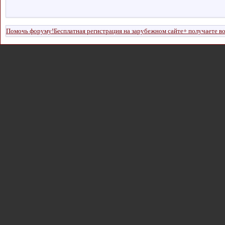
Помочь форуму!Бесплатная регистрация на зарубежном сайте+ получаете в